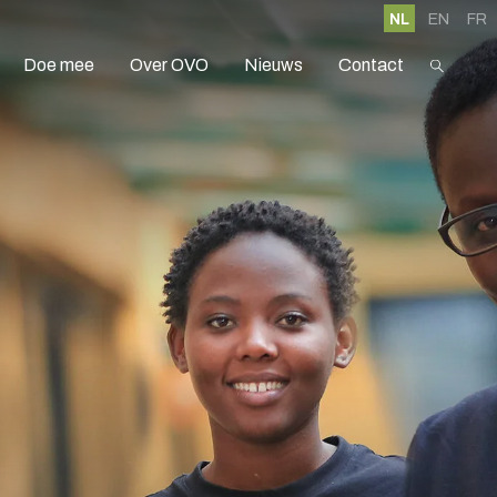
NL
EN
FR
Doe mee
Over OVO
Nieuws
Contact