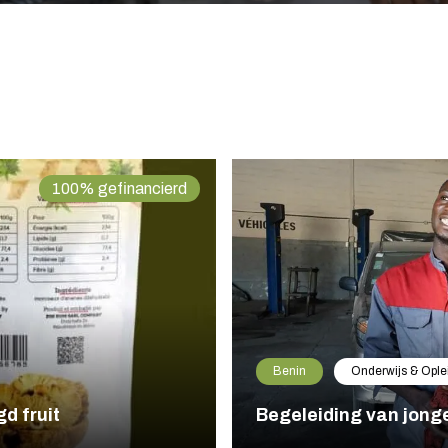
100% gefinancierd
Benin
Onderwijs & Ople
d fruit
Begeleiding van jong