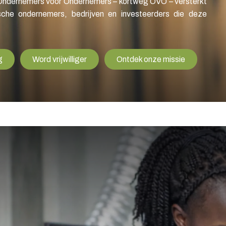
Ondernemers voor Ondernemers – kortweg OVO – versterkt
che ondernemers, bedrijven en investeerders die deze
g
Word vrijwilliger
Ontdek onze missie