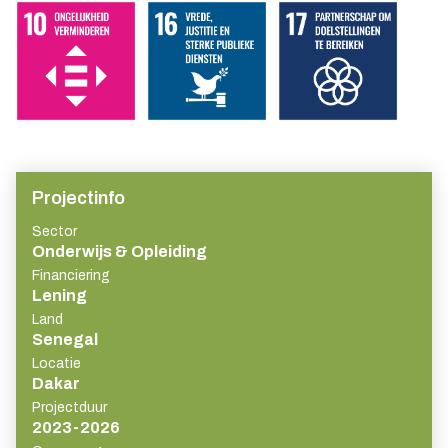
Projectinfo
Sector
Onderwijs & Opleiding
Financiering
Lening
Land
Senegal
Locatie
Dakar
Projectduur
2023-2026