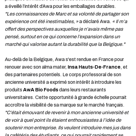
a éveillé l’intérêt d’Awa pour les emballages durables.
"Les connaissances de Marc et sa volonté de partager son
expérience ont été inestimables, »
a déclaré Awa.
« Il m’a
offert des perspectives auxquelles je n’avais même pas
pensé, surtout en ce qui concerne l’expansion dans un
marché qui valorise autant la durabilité que la Belgique."
Au-delà de la Belgique, Awa s'est rendue en France pour
renouer avec son alma mater,
Insa Hauts-De-France
, et
des partenaires potentiels. Le corps professoral de son
ancienne université a exprimé son intérêt à introduire les
produits
AwA Bio Foods
dans leurs restaurants
universitaires. Cette opportunité à grande échelle pourrait
accroître la visibilité de sa marque sur le marché français.
"C’était émouvant de revenir à mon ancienne université et
de voir à quel point ils étaient enthousiastes à l’idée de
soutenir mon entreprise. Ils veulent introduire mes jus dans
la cafétéria des étudiants, ce qui pourrait rapidement se