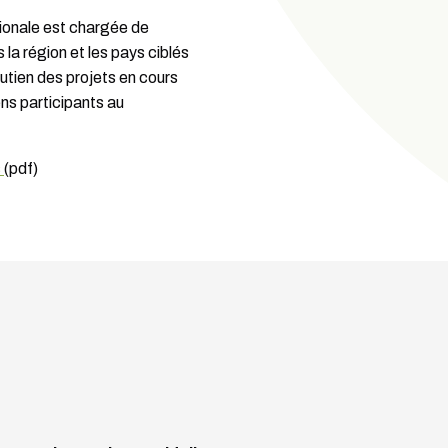
tionale est chargée de
s la région et les pays ciblés
utien des projets en cours
ens participants au
s
(pdf)