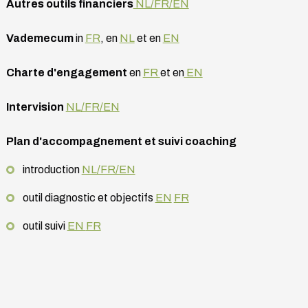
Autres outils financiers
NL/FR/EN
Vademecum
in
FR
, en
NL
et en
EN
Charte d'engagement
en
FR
et en
EN
Intervision
NL/FR/EN
Plan d'accompagnement et suivi coaching
introduction
NL/FR/EN
outil diagnostic et objectifs
EN
FR
outil suivi
EN
FR