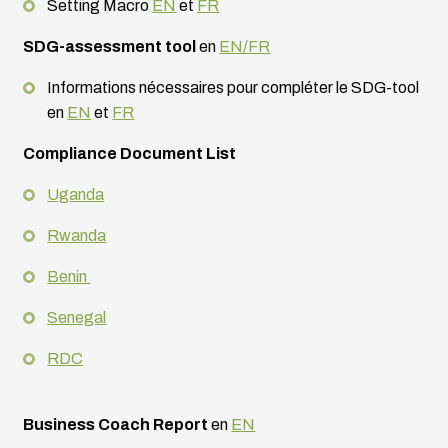
Setting Macro
EN
et
FR
SDG-assessment tool
en
EN/FR
Informations nécessaires pour compléter le SDG-tool
en
EN
et
FR
Compliance Document List
Uganda
Rwanda
Benin
Senegal
RDC
Business Coach Report
en
EN