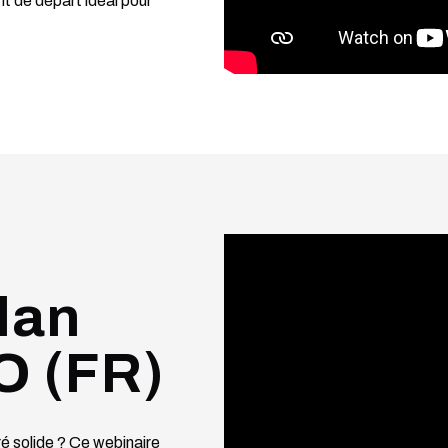
nt de départ idéal pour
lan
O (FR)
ré solide ? Ce webinaire